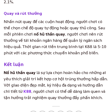
2,1%.
Quay và rút thưởng
Nhấn nút quay để các cuộn hoạt động, người chơi có
thể chọn chế độ quay tự động hoặc quay thủ công. Sau
mỗi phiên chơi
nổ hũ thần quay
, người chơi nên rút
thưởng về tài khoản ngân hàng để quản lý ngân sách
hiệu quả. Thời gian rút tiền trung bình tại K88 là 5-10
phút với các phương thức chuyển khoản phổ biến.
Kết luận
Nổ hũ thần quay
là sự lựa chọn hoàn hảo cho những ai
yêu thích giải trí kết hợp cơ hội trúng thưởng hấp dẫn.
Với giao diện đẹp mắt, ký hiệu đa dạng và hướng dẫn
chi tiết từ
K88
, người chơi có thể dễ dàng làm quen và
tận hưởng trải nghiệm quay thưởng đầy phấn khích.