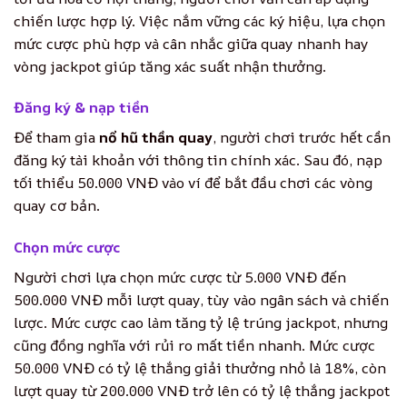
chiến lược hợp lý. Việc nắm vững các ký hiệu, lựa chọn
mức cược phù hợp và cân nhắc giữa quay nhanh hay
vòng jackpot giúp tăng xác suất nhận thưởng.
Đăng ký & nạp tiền
Để tham gia
nổ hũ thần quay
, người chơi trước hết cần
đăng ký tài khoản với thông tin chính xác. Sau đó, nạp
tối thiểu 50.000 VNĐ vào ví để bắt đầu chơi các vòng
quay cơ bản.
Chọn mức cược
Người chơi lựa chọn mức cược từ 5.000 VNĐ đến
500.000 VNĐ mỗi lượt quay, tùy vào ngân sách và chiến
lược. Mức cược cao làm tăng tỷ lệ trúng jackpot, nhưng
cũng đồng nghĩa với rủi ro mất tiền nhanh. Mức cược
50.000 VNĐ có tỷ lệ thắng giải thưởng nhỏ là 18%, còn
lượt quay từ 200.000 VNĐ trở lên có tỷ lệ thắng jackpot