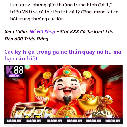
lượt quay, nhưng giải thưởng trung bình đạt 1,2
triệu VNĐ và có thể lên tới vài tỷ đồng, mang lại cơ
hội trúng thưởng cực lớn.
Xem thêm:
Nổ Hũ Xèng
– Slot K88 Có Jackpot Lên
Đến 600 Triệu Đồng
Các ký hiệu trong game thần quay nổ hũ mà
bạn cần biết