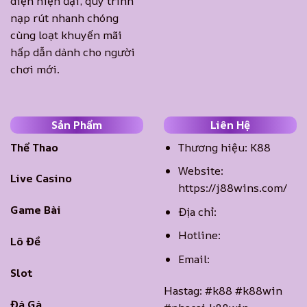
diện hiện đại, quy trình
nạp rút nhanh chóng
cùng loạt khuyến mãi
hấp dẫn dành cho người
chơi mới.
Sản Phẩm
Liên Hệ
Thể Thao
Thương hiệu: K88
Website:
Live Casino
https://j88wins.com/
Game Bài
Địa chỉ:
Hotline:
Lô Đề
Email:
Slot
Hastag: #k88 #k88win
Đá Gà