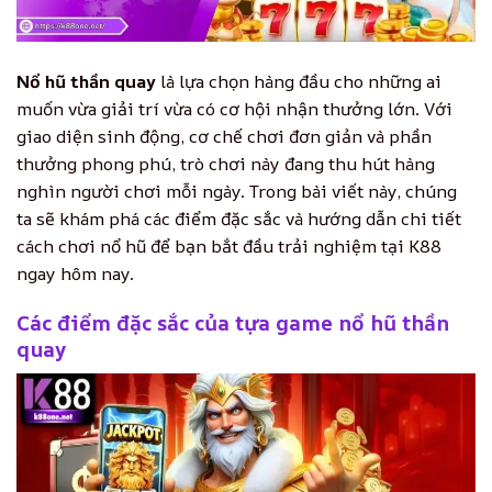
Nổ hũ thần quay
là lựa chọn hàng đầu cho những ai
muốn vừa giải trí vừa có cơ hội nhận thưởng lớn. Với
giao diện sinh động, cơ chế chơi đơn giản và phần
thưởng phong phú, trò chơi này đang thu hút hàng
nghìn người chơi mỗi ngày. Trong bài viết này, chúng
ta sẽ khám phá các điểm đặc sắc và hướng dẫn chi tiết
cách chơi nổ hũ để bạn bắt đầu trải nghiệm tại K88
ngay hôm nay.
Các điểm đặc sắc của tựa game nổ hũ thần
quay