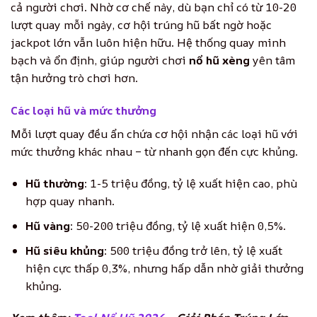
cả người chơi. Nhờ cơ chế này, dù bạn chỉ có từ 10-20
lượt quay mỗi ngày, cơ hội trúng hũ bất ngờ hoặc
jackpot lớn vẫn luôn hiện hữu. Hệ thống quay minh
bạch và ổn định, giúp người chơi
nổ hũ xèng
yên tâm
tận hưởng trò chơi hơn.
Các loại hũ và mức thưởng
Mỗi lượt quay đều ẩn chứa cơ hội nhận các loại hũ với
mức thưởng khác nhau – từ nhanh gọn đến cực khủng.
Hũ thường
: 1-5 triệu đồng, tỷ lệ xuất hiện cao, phù
hợp quay nhanh.
Hũ vàng
: 50-200 triệu đồng, tỷ lệ xuất hiện 0,5%.
Hũ siêu khủng
: 500 triệu đồng trở lên, tỷ lệ xuất
hiện cực thấp 0,3%, nhưng hấp dẫn nhờ giải thưởng
khủng.