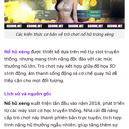
Các kiến thức cơ bản về trò chơi nổ hũ trúng xèng
Nổ hũ xèng
được thiết kế dựa trên mô típ slot truyền
thống, nhưng mang tính năng độc đáo với các mức
thưởng hũ lớn. Trò chơi này kết hợp giữa đồ họa 3D
sinh động, âm thanh sống động và cơ chế quay hũ dễ
tiếp cận cho mọi đối tượng.
Lịch sử và nguồn gốc
Nổ hũ xèng
xuất hiện lần đầu vào năm 2018, phát triển
từ các máy slot cơ học truyền thống. Nhà cái đã nâng
cấp trò chơi này thành phiên bản trực tuyến, tích hợp
tính năng hũ thưởng ngẫu nhiên, giúp tăng thêm sự