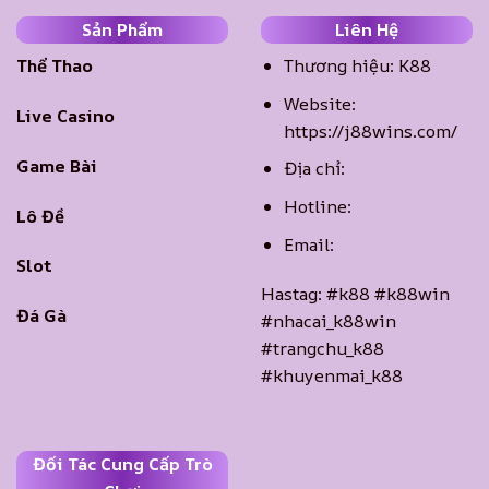
Sản Phẩm
Liên Hệ
Thể Thao
Thương hiệu: K88
Website:
Live Casino
https://j88wins.com/
Game Bài
Địa chỉ:
Hotline:
Lô Đề
Email:
Slot
Hastag: #k88 #k88win
Đá Gà
#nhacai_k88win
#trangchu_k88
#khuyenmai_k88
Đối Tác Cung Cấp Trò