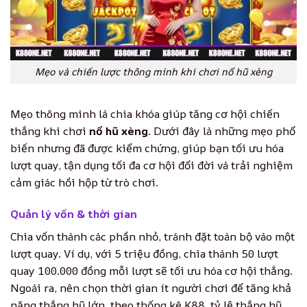
Mẹo và chiến lược thông minh khi chơi nổ hũ xèng
Mẹo thông minh là chìa khóa giúp tăng cơ hội chiến
thắng khi chơi
nổ hũ xèng
. Dưới đây là những mẹo phổ
biến nhưng đã được kiểm chứng, giúp bạn tối ưu hóa
lượt quay, tận dụng tối đa cơ hội đổi đời và trải nghiệm
cảm giác hồi hộp từ trò chơi.
Quản lý vốn & thời gian
Chia vốn thành các phần nhỏ, tránh đặt toàn bộ vào một
lượt quay. Ví dụ, với 5 triệu đồng, chia thành 50 lượt
quay 100.000 đồng mỗi lượt sẽ tối ưu hóa cơ hội thắng.
Ngoài ra, nên chọn thời gian ít người chơi để tăng khả
năng thắng hũ lớn, theo thống kê K88, tỷ lệ thắng hũ