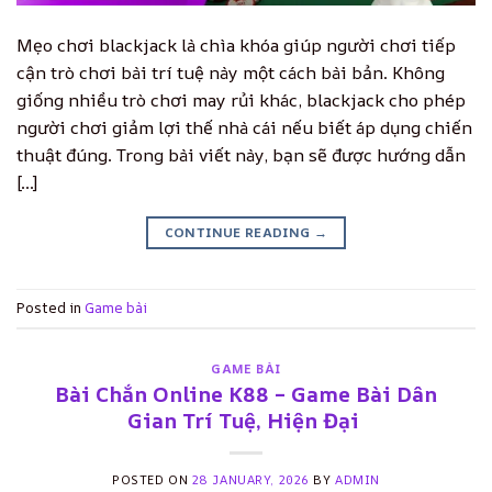
Mẹo chơi blackjack là chìa khóa giúp người chơi tiếp
cận trò chơi bài trí tuệ này một cách bài bản. Không
giống nhiều trò chơi may rủi khác, blackjack cho phép
người chơi giảm lợi thế nhà cái nếu biết áp dụng chiến
thuật đúng. Trong bài viết này, bạn sẽ được hướng dẫn
[…]
CONTINUE READING
→
Posted in
Game bài
GAME BÀI
Bài Chắn Online K88 – Game Bài Dân
Gian Trí Tuệ, Hiện Đại
POSTED ON
28 JANUARY, 2026
BY
ADMIN