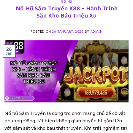
NỔ HŨ
Nổ Hũ Sấm Truyền K88 – Hành Trình
Săn Kho Báu Triệu Xu
POSTED ON
26 JANUARY, 2026
BY
ADMIN
26
Jan
Nổ hũ Sấm Truyền là dòng trò chơi mang chủ đề cổ vật
phương Đông, tái hiện không gian huyền bí gắn liền
với sấm sét và kho báu thất truyền. Khi trải nghiệm tại