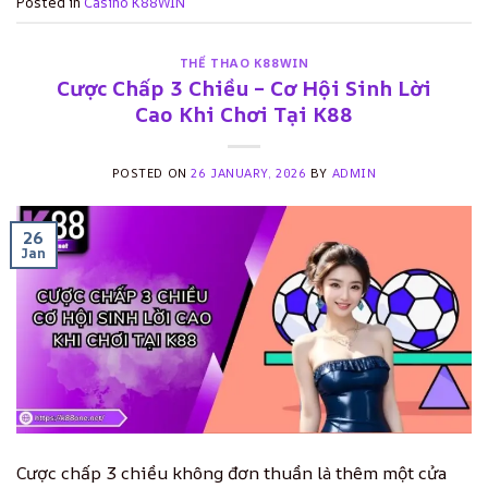
Posted in
Casino K88WIN
THỂ THAO K88WIN
Cược Chấp 3 Chiều – Cơ Hội Sinh Lời
Cao Khi Chơi Tại K88
POSTED ON
26 JANUARY, 2026
BY
ADMIN
26
Jan
Cược chấp 3 chiều không đơn thuần là thêm một cửa