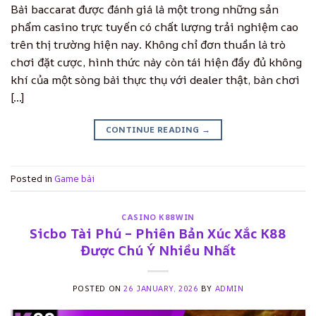
Bài baccarat được đánh giá là một trong những sản
phẩm casino trực tuyến có chất lượng trải nghiệm cao
trên thị trường hiện nay. Không chỉ đơn thuần là trò
chơi đặt cược, hình thức này còn tái hiện đầy đủ không
khí của một sòng bài thực thụ với dealer thật, bàn chơi
[…]
CONTINUE READING
→
Posted in
Game bài
CASINO K88WIN
Sicbo Tài Phú – Phiên Bản Xúc Xắc K88
Được Chú Ý Nhiều Nhất
POSTED ON
26 JANUARY, 2026
BY
ADMIN