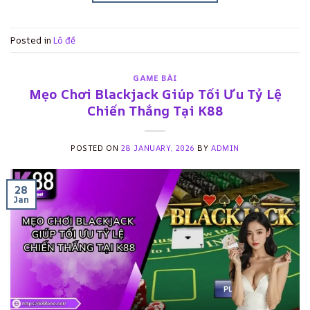
Posted in
Lô đề
GAME BÀI
Mẹo Chơi Blackjack Giúp Tối Ưu Tỷ Lệ
Chiến Thắng Tại K88
POSTED ON
28 JANUARY, 2026
BY
ADMIN
28
Jan