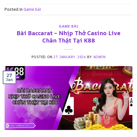
Posted in
Game bài
GAME BÀI
Bài Baccarat – Nhịp Thở Casino Live
Chân Thật Tại K88
POSTED ON
27 JANUARY, 2026
BY
ADMIN
27
Jan