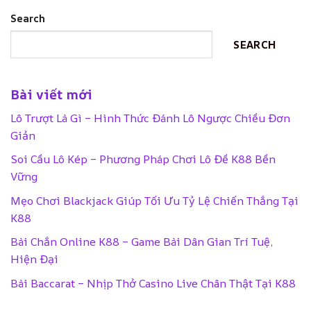
Search
SEARCH
Bài viết mới
Lô Trượt Là Gì – Hình Thức Đánh Lô Ngược Chiều Đơn
Giản
Soi Cầu Lô Kép – Phương Pháp Chơi Lô Đề K88 Bền
Vững
Mẹo Chơi Blackjack Giúp Tối Ưu Tỷ Lệ Chiến Thắng Tại
K88
Bài Chắn Online K88 – Game Bài Dân Gian Trí Tuệ,
Hiện Đại
Bài Baccarat – Nhịp Thở Casino Live Chân Thật Tại K88