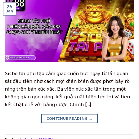
26
Jan
Sicbo tài phú tạo cảm giác cuốn hút ngay từ lần quan
sát đầu tiên nhờ cách mọi diễn biến được phơi bày rõ
ràng trên bàn xúc xắc. Ba viên xúc xắc lăn trong một
không gian gọn gàng, kết quả xuất hiện tức thì và liên
kết chặt chẽ với bảng cược. Chính […]
CONTINUE READING
→