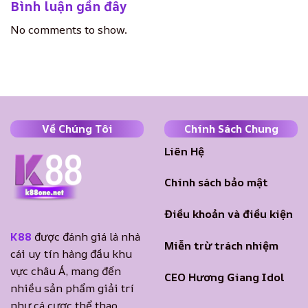
Bình luận gần đây
No comments to show.
Về Chúng Tôi
Chính Sách Chung
Liên Hệ
Chính sách bảo mật
Điều khoản và điều kiện
K88
được đánh giá là nhà
Miễn trừ trách nhiệm
cái uy tín hàng đầu khu
vực châu Á, mang đến
CEO Hương Giang Idol
nhiều sản phẩm giải trí
như cá cược thể thao,