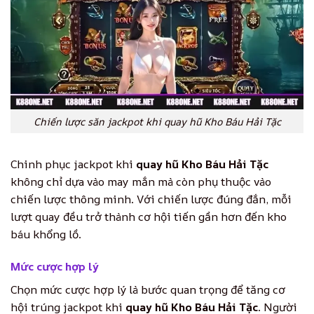
Chiến lược săn jackpot khi quay hũ Kho Báu Hải Tặc
Chinh phục jackpot khi
quay hũ Kho Báu Hải Tặc
không chỉ dựa vào may mắn mà còn phụ thuộc vào
chiến lược thông minh. Với chiến lược đúng đắn, mỗi
lượt quay đều trở thành cơ hội tiến gần hơn đến kho
báu khổng lồ.
Mức cược hợp lý
Chọn mức cược hợp lý là bước quan trọng để tăng cơ
hội trúng jackpot khi
quay hũ Kho Báu Hải Tặc
. Người