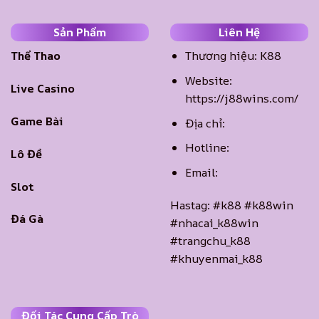
Sản Phẩm
Liên Hệ
Thể Thao
Thương hiệu: K88
Website:
Live Casino
https://j88wins.com/
Game Bài
Địa chỉ:
Hotline:
Lô Đề
Email:
Slot
Hastag: #k88 #k88win
Đá Gà
#nhacai_k88win
#trangchu_k88
#khuyenmai_k88
Đối Tác Cung Cấp Trò