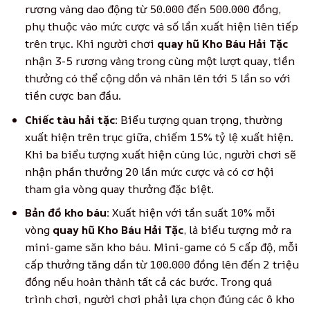
rương vàng dao động từ 50.000 đến 500.000 đồng,
phụ thuộc vào mức cược và số lần xuất hiện liên tiếp
trên trục. Khi người chơi
quay hũ Kho Báu Hải Tặc
nhận 3-5 rương vàng trong cùng một lượt quay, tiền
thưởng có thể cộng dồn và nhân lên tới 5 lần so với
tiền cược ban đầu.
Chiếc tàu hải tặc:
Biểu tượng quan trọng, thường
xuất hiện trên trục giữa, chiếm 15% tỷ lệ xuất hiện.
Khi ba biểu tượng xuất hiện cùng lúc, người chơi sẽ
nhận phần thưởng 20 lần mức cược và có cơ hội
tham gia vòng quay thưởng đặc biệt.
Bản đồ kho báu:
Xuất hiện với tần suất 10% mỗi
vòng
quay hũ Kho Báu Hải Tặc
, là biểu tượng mở ra
mini-game săn kho báu. Mini-game có 5 cấp độ, mỗi
cấp thưởng tăng dần từ 100.000 đồng lên đến 2 triệu
đồng nếu hoàn thành tất cả các bước. Trong quá
trình chơi, người chơi phải lựa chọn đúng các ô kho