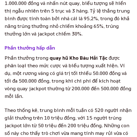
1.000.000 đồng và nhấn nút quay, biểu tượng sẽ hiển
thị ngẫu nhiên trên 5 trục và 3 hàng. Tỷ lệ thắng trung
bình được tính toán bởi nhà cái là 95,2%, trong đó khả
năng trúng thưởng nhỏ chiếm khoảng 65%, trúng
thưởng lớn và jackpot chiếm 30%.
Phần thưởng hấp dẫn
Phần thưởng trong
quay hũ Kho Báu Hải Tặc
được
phân loại theo mức cược và biểu tượng xuất hiện. Ví
dụ, một rương vàng có giá trị tối thiểu 50.000 đồng và
tối đa 500.000 đồng, trong khi chi phí để kích hoạt
vòng quay jackpot thường từ 200.000 đến 500.000 đồng
mỗi lần.
Theo thống kê, trung bình mỗi tuần có 520 người nhận
giải thưởng trên 10 triệu đồng, với 15 người trúng
jackpot lớn từ 50 triệu đến 200 triệu đồng. Những con
số này cho thấy trò chơi vừa mang tính may rủi vừa có