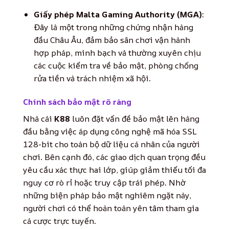
Giấy phép Malta Gaming Authority (MGA)
:
Đây là một trong những chứng nhận hàng
đầu Châu Âu, đảm bảo sân chơi vận hành
hợp pháp, minh bạch và thường xuyên chịu
các cuộc kiểm tra về bảo mật, phòng chống
rửa tiền và trách nhiệm xã hội.
Chính sách bảo mật rõ ràng
Nhà cái
K88
luôn đặt vấn đề bảo mật lên hàng
đầu bằng việc áp dụng công nghệ mã hóa SSL
128-bit cho toàn bộ dữ liệu cá nhân của người
chơi. Bên cạnh đó, các giao dịch quan trọng đều
yêu cầu xác thực hai lớp, giúp giảm thiểu tối đa
nguy cơ rò rỉ hoặc truy cập trái phép. Nhờ
những biện pháp bảo mật nghiêm ngặt này,
người chơi có thể hoàn toàn yên tâm tham gia
cá cược trực tuyến.