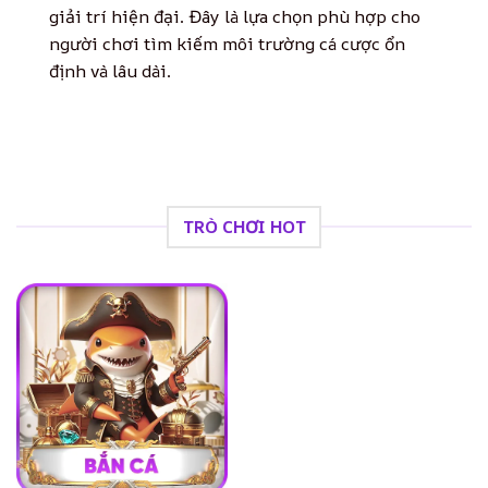
giải trí hiện đại. Đây là lựa chọn phù hợp cho
người chơi tìm kiếm môi trường cá cược ổn
định và lâu dài.
TRÒ CHƠI HOT