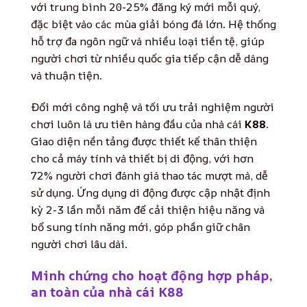
với trung bình 20-25% đăng ký mới mỗi quý,
đặc biệt vào các mùa giải bóng đá lớn. Hệ thống
hỗ trợ đa ngôn ngữ và nhiều loại tiền tệ, giúp
người chơi từ nhiều quốc gia tiếp cận dễ dàng
và thuận tiện.
Đổi mới công nghệ và tối ưu trải nghiệm người
chơi luôn là ưu tiên hàng đầu của nhà cái
K88
.
Giao diện nền tảng được thiết kế thân thiện
cho cả máy tính và thiết bị di động, với hơn
72% người chơi đánh giá thao tác mượt mà, dễ
sử dụng. Ứng dụng di động được cập nhật định
kỳ 2-3 lần mỗi năm để cải thiện hiệu năng và
bổ sung tính năng mới, góp phần giữ chân
người chơi lâu dài.
Minh chứng cho hoạt động hợp pháp,
an toàn của nhà cái K88