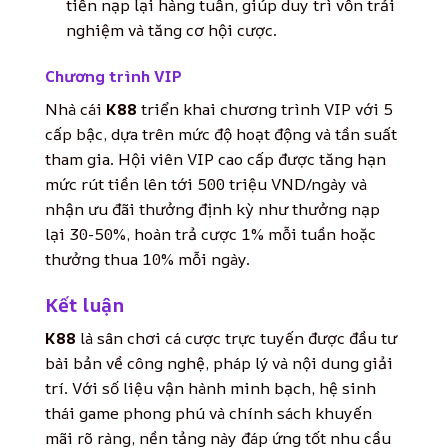
tiền nạp lại hàng tuần, giúp duy trì vốn trải
nghiệm và tăng cơ hội cược.
Chương trình VIP
Nhà cái
K88
triển khai chương trình VIP với 5
cấp bậc, dựa trên mức độ hoạt động và tần suất
tham gia. Hội viên VIP cao cấp được tăng hạn
mức rút tiền lên tới 500 triệu VND/ngày và
nhận ưu đãi thưởng định kỳ như thưởng nạp
lại 30-50%, hoàn trả cược 1% mỗi tuần hoặc
thưởng thua 10% mỗi ngày.
Kết luận
K88
là sân chơi cá cược trực tuyến được đầu tư
bài bản về công nghệ, pháp lý và nội dung giải
trí. Với số liệu vận hành minh bạch, hệ sinh
thái game phong phú và chính sách khuyến
mãi rõ ràng, nền tảng này đáp ứng tốt nhu cầu