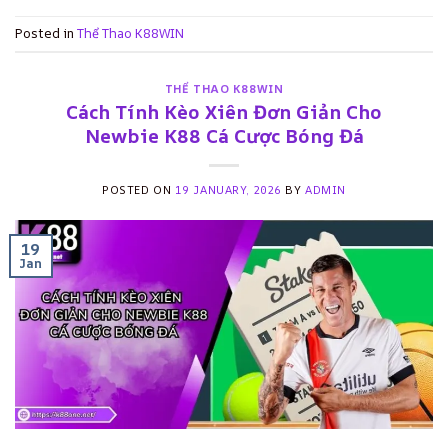
Posted in
Thể Thao K88WIN
THỂ THAO K88WIN
Cách Tính Kèo Xiên Đơn Giản Cho
Newbie K88 Cá Cược Bóng Đá
POSTED ON
19 JANUARY, 2026
BY
ADMIN
19
Jan