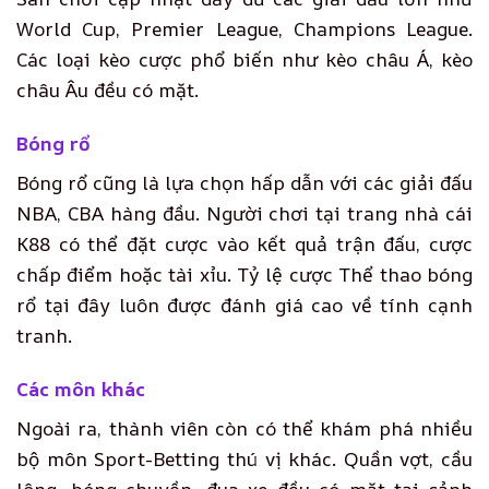
World Cup, Premier League, Champions League.
Các loại kèo cược phổ biến như kèo châu Á, kèo
châu Âu đều có mặt.
Bóng rổ
Bóng rổ cũng là lựa chọn hấp dẫn với các giải đấu
NBA, CBA hàng đầu. Người chơi tại trang nhà cái
K88 có thể đặt cược vào kết quả trận đấu, cược
chấp điểm hoặc tài xỉu. Tỷ lệ cược Thể thao bóng
rổ tại đây luôn được đánh giá cao về tính cạnh
tranh.
Các môn khác
Ngoài ra, thành viên còn có thể khám phá nhiều
bộ môn Sport-Betting thú vị khác. Quần vợt, cầu