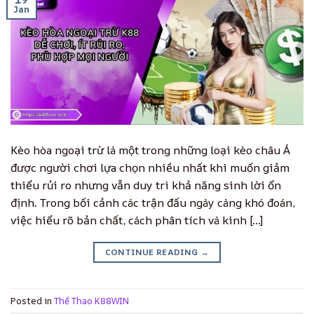
Jan
Kèo hòa ngoại trừ là một trong những loại kèo châu Á
được người chơi lựa chọn nhiều nhất khi muốn giảm
thiểu rủi ro nhưng vẫn duy trì khả năng sinh lời ổn
định. Trong bối cảnh các trận đấu ngày càng khó đoán,
việc hiểu rõ bản chất, cách phân tích và kinh […]
CONTINUE READING
→
Posted in
Thể Thao K88WIN