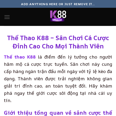
Skip
ADD ANYTHING HERE OR JUST REMOVE IT...
to
content
Thể Thao K88 – Sân Chơi Cá Cược
Đỉnh Cao Cho Mọi Thành Viên
Thể thao K88
là điểm đến lý tưởng cho người
hâm mộ cá cược trực tuyến. Sân chơi này cung
cấp hàng ngàn trận đấu mỗi ngày với tỷ lệ kèo đa
dạng. Thành viên được trải nghiệm không gian
giải trí đỉnh cao, an toàn tuyệt đối. Hãy khám
phá ngay thế giới cược sôi động tại nhà cái uy
tín.
Giới thiệu tổng quan về sảnh cược thể