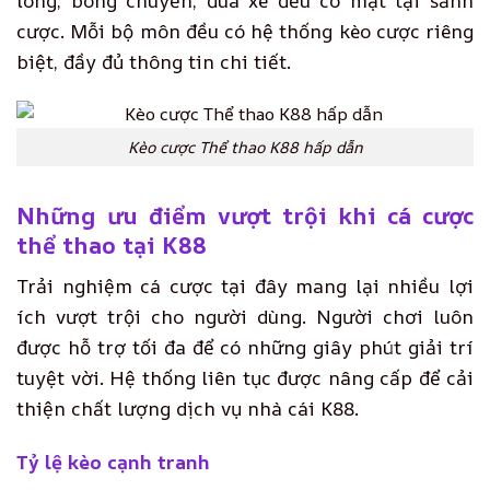
lông, bóng chuyền, đua xe đều có mặt tại sảnh
cược. Mỗi bộ môn đều có hệ thống kèo cược riêng
biệt, đầy đủ thông tin chi tiết.
Kèo cược Thể thao K88 hấp dẫn
Những ưu điểm vượt trội khi cá cược
thể thao tại K88
Trải nghiệm cá cược tại đây mang lại nhiều lợi
ích vượt trội cho người dùng. Người chơi luôn
được hỗ trợ tối đa để có những giây phút giải trí
tuyệt vời. Hệ thống liên tục được nâng cấp để cải
thiện chất lượng dịch vụ nhà cái K88.
Tỷ lệ kèo cạnh tranh