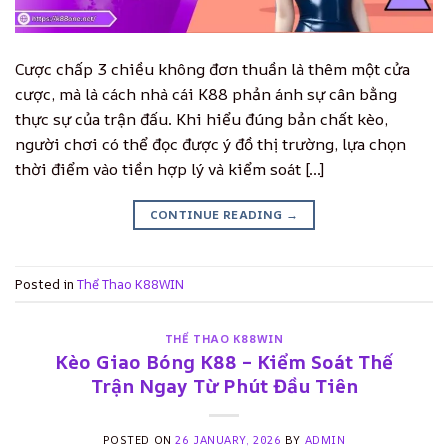
Cược chấp 3 chiều không đơn thuần là thêm một cửa
cược, mà là cách nhà cái K88 phản ánh sự cân bằng
thực sự của trận đấu. Khi hiểu đúng bản chất kèo,
người chơi có thể đọc được ý đồ thị trường, lựa chọn
thời điểm vào tiền hợp lý và kiểm soát […]
CONTINUE READING
→
Posted in
Thể Thao K88WIN
THỂ THAO K88WIN
Kèo Giao Bóng K88 – Kiểm Soát Thế
Trận Ngay Từ Phút Đầu Tiên
POSTED ON
26 JANUARY, 2026
BY
ADMIN