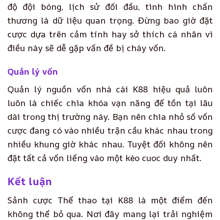
độ đội bóng, lịch sử đối đầu, tình hình chấn
thương là dữ liệu quan trọng. Đừng bao giờ đặt
cược dựa trên cảm tính hay sở thích cá nhân vì
điều này sẽ dễ gặp vấn đề bị cháy vốn.
Quản lý vốn
Quản lý nguồn vốn nhà cái K88 hiệu quả luôn
luôn là chiếc chìa khóa vạn năng để tồn tại lâu
dài trong thị trường này. Bạn nên chia nhỏ số vốn
cược đang có vào nhiều trận cầu khác nhau trong
nhiều khung giờ khác nhau. Tuyệt đối không nên
đặt tất cả vốn liếng vào một kèo cuoc duy nhất.
Kết luận
Sảnh cược Thể thao tại K88 là một điểm đến
không thể bỏ qua. Nơi đây mang lại trải nghiệm