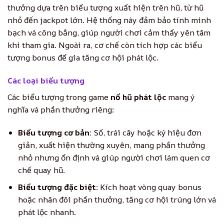
thưởng dựa trên biểu tượng xuất hiện trên hũ, từ hũ
nhỏ đến jackpot lớn. Hệ thống này đảm bảo tính minh
bạch và công bằng, giúp người chơi cảm thấy yên tâm
khi tham gia. Ngoài ra, cơ chế còn tích hợp các biểu
tượng bonus để gia tăng cơ hội phát lộc.
Các loại biểu tượng
Các biểu tượng trong game
nổ hũ phát lộc
mang ý
nghĩa và phần thưởng riêng:
Biểu tượng cơ bản:
Số, trái cây hoặc ký hiệu đơn
giản, xuất hiện thường xuyên, mang phần thưởng
nhỏ nhưng ổn định và giúp người chơi làm quen cơ
chế quay hũ.
Biểu tượng đặc biệt:
Kích hoạt vòng quay bonus
hoặc nhân đôi phần thưởng, tăng cơ hội trúng lớn và
phát lộc nhanh.