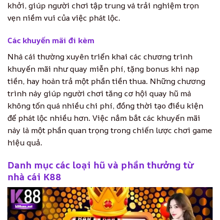
khởi, giúp người chơi tập trung và trải nghiệm trọn
vẹn niềm vui của việc phát lộc.
Các khuyến mãi đi kèm
Nhà cái thường xuyên triển khai các chương trình
khuyến mãi như quay miễn phí, tặng bonus khi nạp
tiền, hay hoàn trả một phần tiền thua. Những chương
trình này giúp người chơi tăng cơ hội quay hũ mà
không tốn quá nhiều chi phí, đồng thời tạo điều kiện
để phát lộc nhiều hơn. Việc nắm bắt các khuyến mãi
này là một phần quan trọng trong chiến lược chơi game
hiệu quả.
Danh mục các loại hũ và phần thưởng từ
nhà cái K88