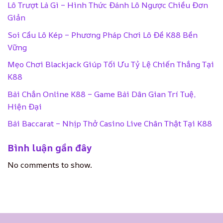
Lô Trượt Là Gì – Hình Thức Đánh Lô Ngược Chiều Đơn
Giản
Soi Cầu Lô Kép – Phương Pháp Chơi Lô Đề K88 Bền
Vững
Mẹo Chơi Blackjack Giúp Tối Ưu Tỷ Lệ Chiến Thắng Tại
K88
Bài Chắn Online K88 – Game Bài Dân Gian Trí Tuệ,
Hiện Đại
Bài Baccarat – Nhịp Thở Casino Live Chân Thật Tại K88
Bình luận gần đây
No comments to show.