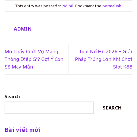
This entry was posted in
Nổ hũ
. Bookmark the
permalink
.
ADMIN
Mơ Thấy Cưới Vợ Mang
Tool Nổ Hũ 2026 – Giải
Thông Điệp Gì? Gợi Ý Con
Pháp Trúng Lớn Khi Chơi
Số May Mắn
Slot K88
Search
SEARCH
Bài viết mới