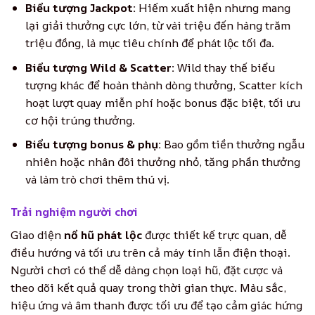
Biểu tượng Jackpot:
Hiếm xuất hiện nhưng mang
lại giải thưởng cực lớn, từ vài triệu đến hàng trăm
triệu đồng, là mục tiêu chính để phát lộc tối đa.
Biểu tượng Wild & Scatter:
Wild thay thế biểu
tượng khác để hoàn thành dòng thưởng, Scatter kích
hoạt lượt quay miễn phí hoặc bonus đặc biệt, tối ưu
cơ hội trúng thưởng.
Biểu tượng bonus & phụ:
Bao gồm tiền thưởng ngẫu
nhiên hoặc nhân đôi thưởng nhỏ, tăng phần thưởng
và làm trò chơi thêm thú vị.
Trải nghiệm người chơi
Giao diện
nổ hũ phát lộc
được thiết kế trực quan, dễ
điều hướng và tối ưu trên cả máy tính lẫn điện thoại.
Người chơi có thể dễ dàng chọn loại hũ, đặt cược và
theo dõi kết quả quay trong thời gian thực. Màu sắc,
hiệu ứng và âm thanh được tối ưu để tạo cảm giác hứng