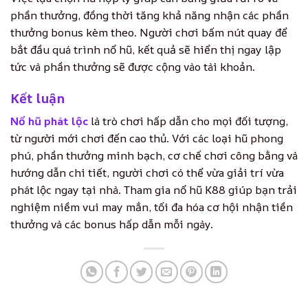
phần thưởng, đồng thời tăng khả năng nhận các phần
thưởng bonus kèm theo. Người chơi bấm nút quay để
bắt đầu quá trình nổ hũ, kết quả sẽ hiển thị ngay lập
tức và phần thưởng sẽ được cộng vào tài khoản.
Kết luận
Nổ hũ phát lộc
là trò chơi hấp dẫn cho mọi đối tượng,
từ người mới chơi đến cao thủ. Với các loại hũ phong
phú, phần thưởng minh bạch, cơ chế chơi công bằng và
hướng dẫn chi tiết, người chơi có thể vừa giải trí vừa
phát lộc ngay tại nhà. Tham gia nổ hũ K88 giúp bạn trải
nghiệm niềm vui may mắn, tối đa hóa cơ hội nhận tiền
thưởng và các bonus hấp dẫn mỗi ngày.