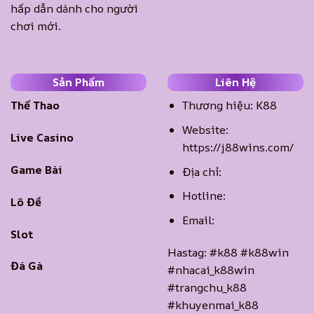
hấp dẫn dành cho người
chơi mới.
Sản Phẩm
Liên Hệ
Thể Thao
Thương hiệu: K88
Website:
Live Casino
https://j88wins.com/
Game Bài
Địa chỉ:
Hotline:
Lô Đề
Email:
Slot
Hastag: #k88 #k88win
Đá Gà
#nhacai_k88win
#trangchu_k88
#khuyenmai_k88