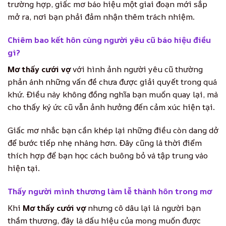
trường hợp, giấc mơ báo hiệu một giai đoạn mới sắp
mở ra, nơi bạn phải đảm nhận thêm trách nhiệm.
Chiêm bao kết hôn cùng người yêu cũ báo hiệu điều
gì?
Mơ thấy cưới vợ
với hình ảnh người yêu cũ thường
phản ánh những vấn đề chưa được giải quyết trong quá
khứ. Điều này không đồng nghĩa bạn muốn quay lại, mà
cho thấy ký ức cũ vẫn ảnh hưởng đến cảm xúc hiện tại.
Giấc mơ nhắc bạn cần khép lại những điều còn dang dở
để bước tiếp nhẹ nhàng hơn. Đây cũng là thời điểm
thích hợp để bạn học cách buông bỏ và tập trung vào
hiện tại.
Thấy người mình thương làm lễ thành hôn trong mơ
Khi
Mơ thấy cưới vợ
nhưng cô dâu lại là người bạn
thầm thương, đây là dấu hiệu của mong muốn được