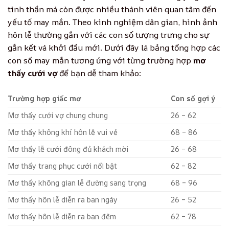
tinh thần mà còn được nhiều thành viên quan tâm đến
yếu tố may mắn. Theo kinh nghiệm dân gian, hình ảnh
hôn lễ thường gắn với các con số tượng trưng cho sự
gắn kết và khởi đầu mới. Dưới đây là bảng tổng hợp các
con số may mắn tương ứng với từng trường hợp
mơ
thấy cưới vợ
để bạn dễ tham khảo:
Trường hợp giấc mơ
Con số gợi ý
Mơ thấy cưới vợ chung chung
26 – 62
Mơ thấy không khí hôn lễ vui vẻ
68 – 86
Mơ thấy lễ cưới đông đủ khách mời
26 – 68
Mơ thấy trang phục cưới nổi bật
62 – 82
Mơ thấy không gian lễ đường sang trọng
68 – 96
Mơ thấy hôn lễ diễn ra ban ngày
26 – 52
Mơ thấy hôn lễ diễn ra ban đêm
62 – 78