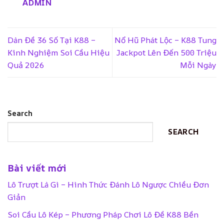
ADMIN
Dàn Đề 36 Số Tại K88 –
Nổ Hũ Phát Lộc – K88 Tung
Kinh Nghiệm Soi Cầu Hiệu
Jackpot Lên Đến 500 Triệu
Quả 2026
Mỗi Ngày
Search
SEARCH
Bài viết mới
Lô Trượt Là Gì – Hình Thức Đánh Lô Ngược Chiều Đơn
Giản
Soi Cầu Lô Kép – Phương Pháp Chơi Lô Đề K88 Bền