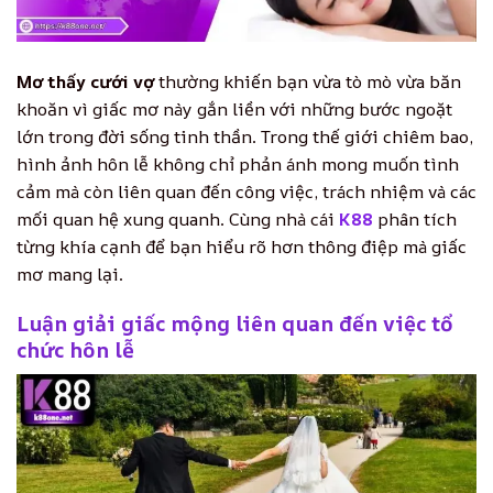
Mơ thấy cưới vợ
thường khiến bạn vừa tò mò vừa băn
khoăn vì giấc mơ này gắn liền với những bước ngoặt
lớn trong đời sống tinh thần. Trong thế giới chiêm bao,
hình ảnh hôn lễ không chỉ phản ánh mong muốn tình
cảm mà còn liên quan đến công việc, trách nhiệm và các
mối quan hệ xung quanh. Cùng nhà cái
K88
phân tích
từng khía cạnh để bạn hiểu rõ hơn thông điệp mà giấc
mơ mang lại.
Luận giải giấc mộng liên quan đến việc tổ
chức hôn lễ