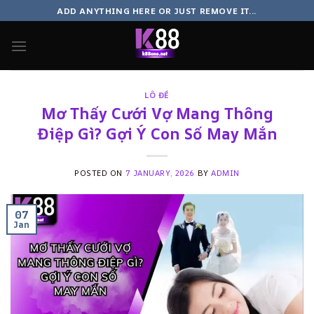
Skip
ADD ANYTHING HERE OR JUST REMOVE IT...
to
content
LÔ ĐỀ
Mơ Thấy Cưới Vợ Mang Thông
Điệp Gì? Gợi Ý Con Số May Mắn
POSTED ON
7 JANUARY, 2026
BY
ADMIN
07
Jan