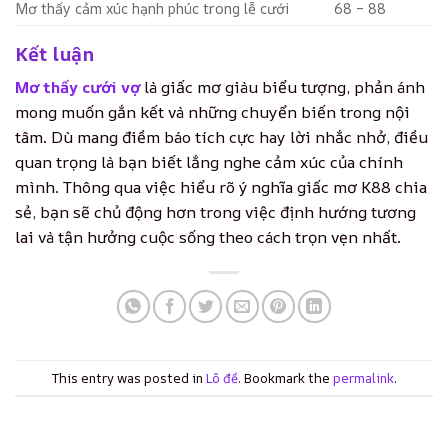
Mơ thấy cảm xúc hạnh phúc trong lễ cưới
68 – 88
Kết luận
Mơ thấy cưới vợ
là giấc mơ giàu biểu tượng, phản ánh
mong muốn gắn kết và những chuyển biến trong nội
tâm. Dù mang điềm báo tích cực hay lời nhắc nhở, điều
quan trọng là bạn biết lắng nghe cảm xúc của chính
mình. Thông qua việc hiểu rõ ý nghĩa giấc mơ K88 chia
sẻ, bạn sẽ chủ động hơn trong việc định hướng tương
lai và tận hưởng cuộc sống theo cách trọn vẹn nhất.
This entry was posted in
Lô đề
. Bookmark the
permalink
.