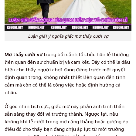
Luận giải ý nghĩa giấc mơ thấy cưới vợ
Mơ thấy cưới vợ
trong bối cảnh tổ chức hôn lễ thường
liên quan đến sự chuẩn bị và cam kết. Đây có thể là dấu
hiệu cho thấy người chơi đang đứng trước một quyết
định quan trọng, không nhất thiết liên quan đến tình
cảm mà còn có thể là công việc hoặc định hướng cá
nhân.
Ở góc nhìn tích cực, giấc mơ này phản ánh tinh thần
sẵn sàng thay đổi và trưởng thành. Ngược lại, nếu
không khí lễ cưới trong mơ căng thẳng hoặc gượng ép,
điều đó cho thấy bạn đang chịu áp lực từ môi trường