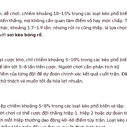
ản, dễ chơi, chiếm khoảng 10–15% trong các loại kèo phổ biế
hiến thắng, mà không cần quan tâm điểm số hay mức chấp. 
hác, khoảng 1.7–1.9 lần, nhưng rủi ro cũng thấp, là lựa chọ
 với
soi kèo bóng rổ
.
oại cược khó, chỉ chiếm khoảng 5–10% trong các kèo phổ biế
ể lên tới 5–8 lần tiền cược. Người chơi cần phân tích kỹ
iểm của từng đội để dự đoán chính xác kết quả cuối trận. Đ
 thử thách và muốn tối đa hóa lợi nhuận.
iệp chiếm khoảng 5–8% trong các loại kèo phổ biến và tập
ười chơi có thể cược đội thắng hiệp 1, hiệp 2 hoặc dự đoán 
h mỗi hiệp thường dao động 40–60 điểm tùy trận. Loại kèo 
diễn biến trận đấu và đưa ra quyết định linh hoạt.