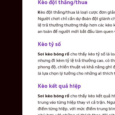
Kèo đội thắng/thua
K
èo đội thắng/thua là loại cược đơn gi
Người chơi chỉ cần dự đoán đội giành c
lệ trả thưởng thường thấp hơn các kèo k
an toàn để người mới bắt đầu làm quen
Kèo tỷ số
Soi kèo bóng rổ
cho thấy kèo tỷ số là l
nhưng đi kèm tỷ lệ trả thưởng cao, có th
phong độ, chiến thuật và khả năng ghi đ
là lựa chọn lý tưởng cho những ai thích
Kèo kết quả hiệp
Soi kèo bóng rổ
cho thấy kèo kết quả h
trung vào từng hiệp thay vì cả trận. Ng
điểm từng hiệp, với mức điểm trung bìn
phù hợp với những ai thích theo dõi sát 