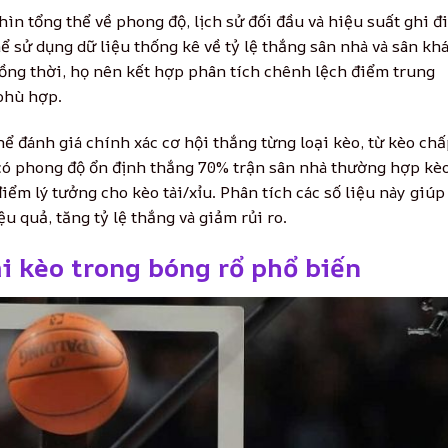
ìn tổng thể về phong độ, lịch sử đối đầu và hiệu suất ghi 
hể sử dụng dữ liệu thống kê về tỷ lệ thắng sân nhà và sân kh
Đồng thời, họ nên kết hợp phân tích chênh lệch điểm trung
 phù hợp.
hể đánh giá chính xác cơ hội thắng từng loại kèo, từ kèo chấ
i có phong độ ổn định thắng 70% trận sân nhà thường hợp kè
ểm lý tưởng cho kèo tài/xỉu. Phân tích các số liệu này giúp
u quả, tăng tỷ lệ thắng và giảm rủi ro.
ại kèo trong bóng rổ phổ biến