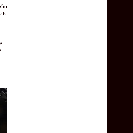
điểm
ách
p,
o