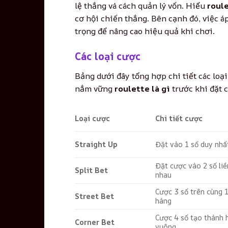
lệ thắng và cách quản lý vốn. Hiểu
roule
cơ hội chiến thắng. Bên cạnh đó, việc á
trọng để nâng cao hiệu quả khi chơi.
Các loại cược
Bảng dưới đây tổng hợp chi tiết các loại
nắm vững
roulette là gì
trước khi đặt 
Loại cược
Chi tiết cược
Straight Up
Đặt vào 1 số duy nhấ
Đặt cược vào 2 số liề
Split Bet
nhau
Cược 3 số trên cùng 
Street Bet
hàng
Cược 4 số tạo thành 
Corner Bet
vuông