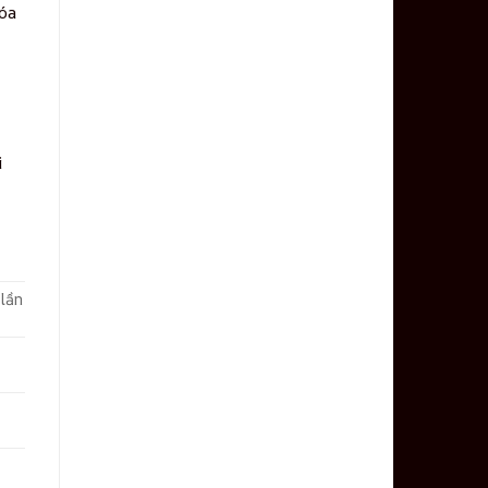
hóa
i
 lần