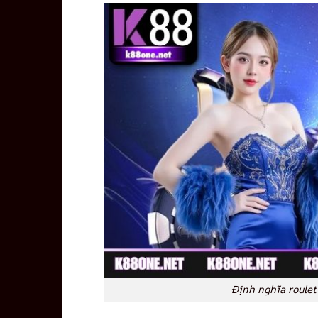
Định nghĩa roulet