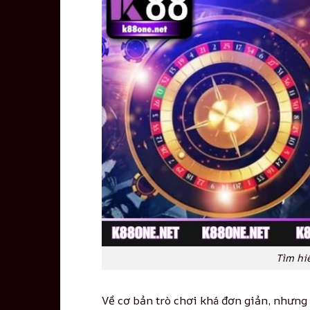
Tìm hiể
Về cơ bản trò chơi khá đơn giản, nhưng 