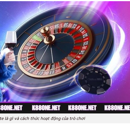
te là gì và cách thức hoạt động của trò chơi