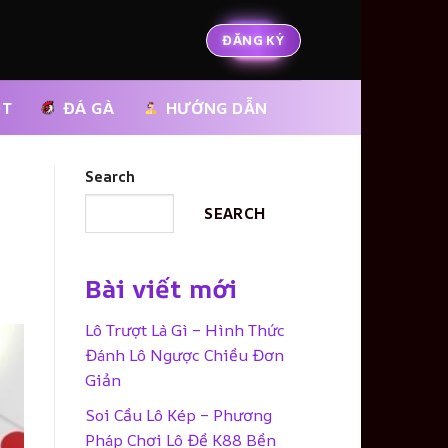
ĐĂNG KÝ
OT
ĐÁ GÀ
HƯỚNG DẪN
Search
SEARCH
Bài viết mới
Lô Trượt Là Gì – Hình Thức
Đánh Lô Ngược Chiều Đơn
Giản
Soi Cầu Lô Kép – Phương
Pháp Chơi Lô Đề K88 Bền