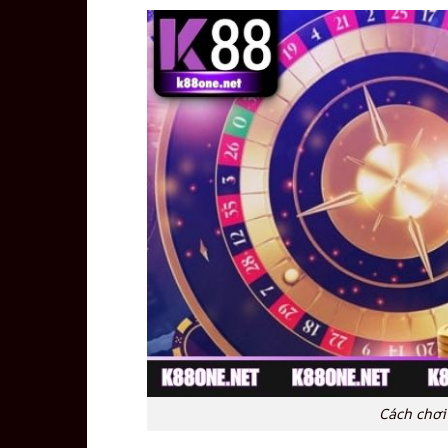
Cách chơi