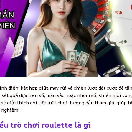
kinh điển, kết hợp giữa may rủi và chiến lược đặt cược để tă
n kết quả dựa trên số, màu sắc hoặc nhóm số, khiến mỗi vòn
 sẽ giải thích chi tiết luật chơi, hướng dẫn tham gia, giúp h
i nghiệm.
u trò chơi roulette là gì