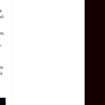
h
36
số
0),
u
ời
hử