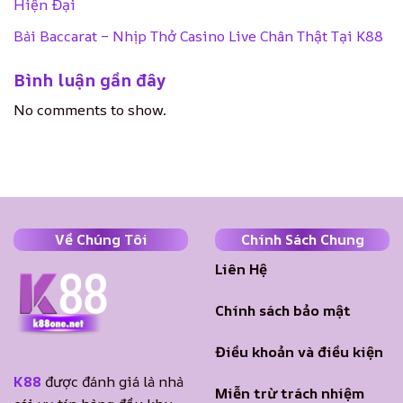
Hiện Đại
Bài Baccarat – Nhịp Thở Casino Live Chân Thật Tại K88
Bình luận gần đây
No comments to show.
Về Chúng Tôi
Chính Sách Chung
Liên Hệ
Chính sách bảo mật
Điều khoản và điều kiện
K88
được đánh giá là nhà
Miễn trừ trách nhiệm