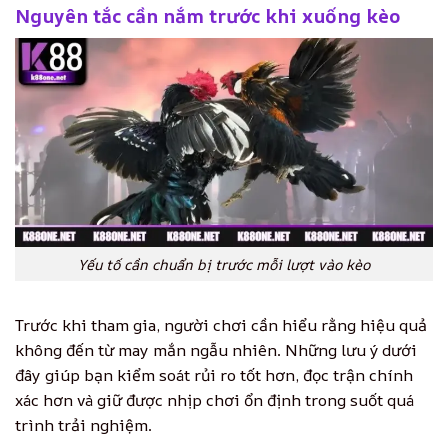
Nguyên tắc cần nắm trước khi xuống kèo
Yếu tố cần chuẩn bị trước mỗi lượt vào kèo
Trước khi tham gia, người chơi cần hiểu rằng hiệu quả
không đến từ may mắn ngẫu nhiên. Những lưu ý dưới
đây giúp bạn kiểm soát rủi ro tốt hơn, đọc trận chính
xác hơn và giữ được nhịp chơi ổn định trong suốt quá
trình trải nghiệm.