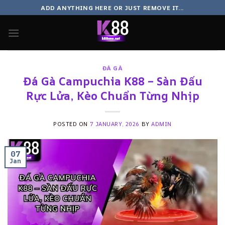
Skip
ADD ANYTHING HERE OR JUST REMOVE IT...
to
content
ĐÁ GÀ
Đá Gà Campuchia K88 – Sàn Đấu
Rực Lửa, Kèo Chuẩn Từng Nhịp
POSTED ON
7 JANUARY, 2026
BY
ADMIN
07
Jan