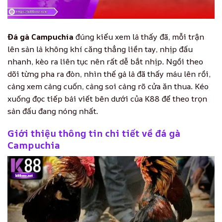
Đá gà Campuchia
đúng kiểu xem là thấy đã, mỗi trận
lên sàn là không khí căng thẳng liền tay, nhịp đấu
nhanh, kèo ra liên tục nên rất dễ bắt nhịp. Ngồi theo
dõi từng pha ra đòn, nhìn thế gà là đã thấy máu lên rồi,
càng xem càng cuốn, càng soi càng rõ cửa ăn thua. Kéo
xuống đọc tiếp bài viết bên dưới của K88 để theo trọn
sàn đấu đang nóng nhất.
Giới thiệu thông tin chi tiết về đá gà
Campuchia