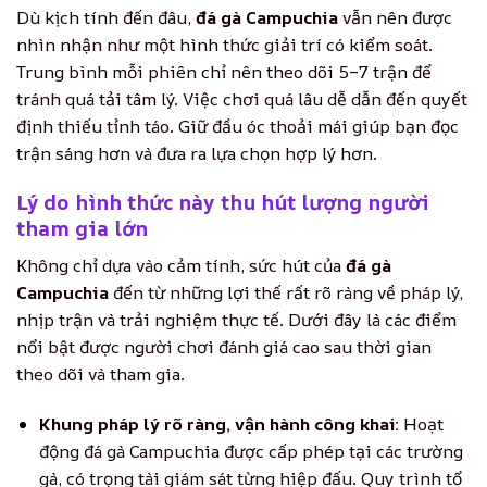
Dù kịch tính đến đâu,
đá gà Campuchia
vẫn nên được
nhìn nhận như một hình thức giải trí có kiểm soát.
Trung bình mỗi phiên chỉ nên theo dõi 5–7 trận để
tránh quá tải tâm lý. Việc chơi quá lâu dễ dẫn đến quyết
định thiếu tỉnh táo. Giữ đầu óc thoải mái giúp bạn đọc
trận sáng hơn và đưa ra lựa chọn hợp lý hơn.
Lý do hình thức này thu hút lượng người
tham gia lớn
Không chỉ dựa vào cảm tính, sức hút của
đá gà
Campuchia
đến từ những lợi thế rất rõ ràng về pháp lý,
nhịp trận và trải nghiệm thực tế. Dưới đây là các điểm
nổi bật được người chơi đánh giá cao sau thời gian
theo dõi và tham gia.
Khung pháp lý rõ ràng, vận hành công khai:
Hoạt
động đá gà Campuchia được cấp phép tại các trường
gà, có trọng tài giám sát từng hiệp đấu. Quy trình tổ