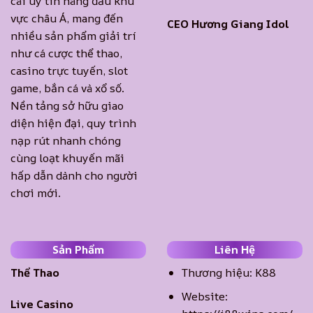
cái uy tín hàng đầu khu
vực châu Á, mang đến
CEO Hương Giang Idol
nhiều sản phẩm giải trí
như cá cược thể thao,
casino trực tuyến, slot
game, bắn cá và xổ số.
Nền tảng sở hữu giao
diện hiện đại, quy trình
nạp rút nhanh chóng
cùng loạt khuyến mãi
hấp dẫn dành cho người
chơi mới.
Sản Phẩm
Liên Hệ
Thể Thao
Thương hiệu: K88
Website:
Live Casino