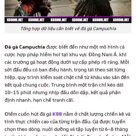
Tổng hợp dữ liệu cần biết về đá gà Campuchia
Đá gà Campuchia
được biết đến như một mô hình cá
cược hợp pháp hiếm hoi tại khu vực Đông Nam Á, khi
các trường gà hoạt động dưới sự cấp phép rõ ràng. Mỗi
sới đấu đều có ban điều hành, trọng tài theo sát từng
hiệp, quy trình kiểm soát chặt chẽ từ khâu vào sân đến
kết quả chung cuộc. Trung bình một trận chỉ kéo dài
10–15 phút nhưng nhịp đấu dồn dập, kết quả phân
định nhanh, hạn chế tranh cãi.
Điểm cuốn hút đá gà
K88
nằm ở chất lượng chiến kê và
tính thực chiến cao của từng trận đấu. Gà được tuyển
chọn theo dòng, nuôi dưỡng và tập luyện từ 6–8 tháng