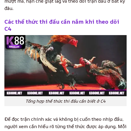
mượt mà, hạn chế giật lag và theo dõi trận đấu ở bất kỳ
đâu.
Các thể thức thi đấu cần nắm khi theo dõi
C4
Tổng hợp thể thức thi đấu cần biết ở C4
Để đọc trận chính xác và không bị cuốn theo nhịp đấu,
người xem cần hiểu rõ từng thể thức được áp dụng. Mỗi