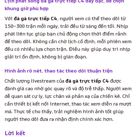
Lịch phát sóng đá gà trực tiếp C4 dày đặc, dễ chọn
khung giờ phù hợp
Với
đá gà trực tiếp C4
, người xem có thể theo dõi từ
150–300 trận mỗi ngày, trải đều từ sáng đến tối. Nhịp
phát liên tục giúp bạn chủ động chọn thời điểm rảnh
để theo dõi. Không cần chờ lịch cố định, mỗi phiên xem
đều có nhiều lựa chọn trận. Điều này giúp duy trì nhịp
giải trí ổn định, không bị gián đoạn.
Hình ảnh rõ nét, thao tác theo dõi thuận tiện
Chất lượng livestream của
đá gà trực tiếp C4
được
đánh giá cao nhờ góc quay rõ và độ trễ thấp. Người xem
dễ quan sát cự ly, lực chân và phản xạ của chiến kê. Chỉ
cần thiết bị kết nối internet, thao tác xem diễn ra mượt
mà. Thực tế cho thấy, trải nghiệm hình ảnh tốt giúp
người theo dõi đưa ra nhận định chính xác hơn.
Lời kết