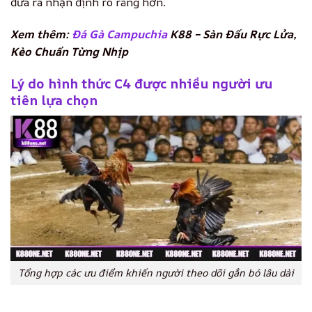
đưa ra nhận định rõ ràng hơn.
Xem thêm:
Đá Gà Campuchia
K88 – Sàn Đấu Rực Lửa,
Kèo Chuẩn Từng Nhịp
Lý do hình thức C4 được nhiều người ưu
tiên lựa chọn
Tổng hợp các ưu điểm khiến người theo dõi gắn bó lâu dài