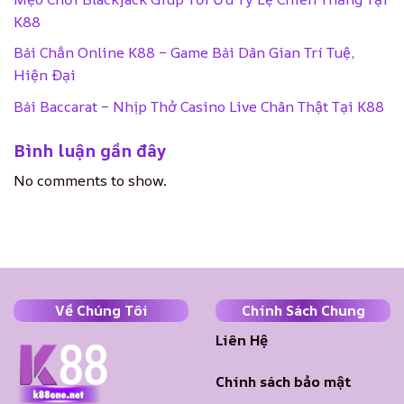
K88
Bài Chắn Online K88 – Game Bài Dân Gian Trí Tuệ,
Hiện Đại
Bài Baccarat – Nhịp Thở Casino Live Chân Thật Tại K88
Bình luận gần đây
No comments to show.
Về Chúng Tôi
Chính Sách Chung
Liên Hệ
Chính sách bảo mật