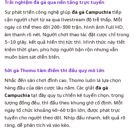
Trải nghiệm đá gà qua nền tảng trực tuyến
Sự phát triển công nghệ giúp
đá gà Campuchia
tiếp
cận người chơi từ xa qua livestream độ trễ thấp. Mỗi
ngày có thể theo dõi 200–300 trận, hình ảnh Full HD,
âm thanh rõ nét. Người chơi thao tác đặt cược chỉ trong
5–10 giây, kết quả hiển thị tức thì. Hình thức này tiết
kiệm thời gian, phù hợp người bận rộn nhưng vẫn
muốn bám sát diễn biến.
Sới gà Thomo tâm điểm thi đấu quy mô lớn
Nhắc đến sân chơi đỉnh cao, Thomo luôn là lựa chọn
hàng đầu của dân cược lâu năm. Các giải
đá gà
Campuchia
tại đây quy tụ chiến kê tuyển chọn, trọng
lượng đồng đều, thi đấu theo khung giờ cố định. Mỗi
ngày tổ chức khoảng 40–60 trận lớn, được phát trực
tuyến cho người theo dõi. Nhịp đấu nhanh, kết quả rõ
ràng, dễ phân tích và vào kèo.