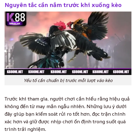
Nguyên tắc cần nắm trước khi xuống kèo
Yếu tố cần chuẩn bị trước mỗi lượt vào kèo
Trước khi tham gia, người chơi cần hiểu rằng hiệu quả
không đến từ may mắn ngẫu nhiên. Những lưu ý dưới
đây giúp bạn kiểm soát rủi ro tốt hơn, đọc trận chính
xác hơn và giữ được nhịp chơi ổn định trong suốt quá
trình trải nghiệm.