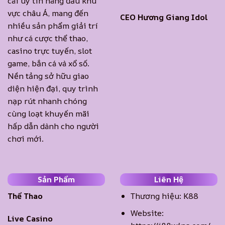
cái uy tín hàng đầu khu
vực châu Á, mang đến
CEO Hương Giang Idol
nhiều sản phẩm giải trí
như cá cược thể thao,
casino trực tuyến, slot
game, bắn cá và xổ số.
Nền tảng sở hữu giao
diện hiện đại, quy trình
nạp rút nhanh chóng
cùng loạt khuyến mãi
hấp dẫn dành cho người
chơi mới.
Sản Phẩm
Liên Hệ
Thể Thao
Thương hiệu: K88
Website:
Live Casino