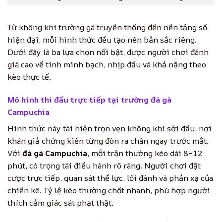
Từ không khí trường gà truyền thống đến nền tảng số
hiện đại, mỗi hình thức đều tạo nên bản sắc riêng.
Dưới đây là ba lựa chọn nổi bật, được người chơi đánh
giá cao về tính minh bạch, nhịp đấu và khả năng theo
kèo thực tế.
Mô hình thi đấu trực tiếp tại trường đá gà
Campuchia
Hình thức này tái hiện trọn vẹn không khí sới đấu, nơi
khán giả chứng kiến từng đòn ra chân ngay trước mắt.
Với
đá gà Campuchia
, mỗi trận thường kéo dài 8–12
phút, có trọng tài điều hành rõ ràng. Người chơi đặt
cược trực tiếp, quan sát thể lực, lối đánh và phản xạ của
chiến kê. Tỷ lệ kèo thường chốt nhanh, phù hợp người
thích cảm giác sát phạt thật.