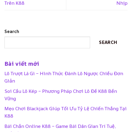
Trên K88
Nhịp
Search
SEARCH
Bài viết mới
Lô Trượt Là Gì – Hình Thức Đánh Lô Ngược Chiều Đơn
Giản
Soi Cầu Lô Kép – Phương Pháp Chơi Lô Đề K88 Bền
Vững
Mẹo Chơi Blackjack Giúp Tối Ưu Tỷ Lệ Chiến Thắng Tại
K88
Bài Chắn Online K88 – Game Bài Dân Gian Trí Tuệ,