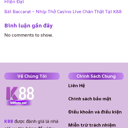
Hiện Đại
Bài Baccarat – Nhịp Thở Casino Live Chân Thật Tại K88
Bình luận gần đây
No comments to show.
Về Chúng Tôi
Chính Sách Chung
Liên Hệ
Chính sách bảo mật
Điều khoản và điều kiện
K88
được đánh giá là nhà
Miễn trừ trách nhiệm