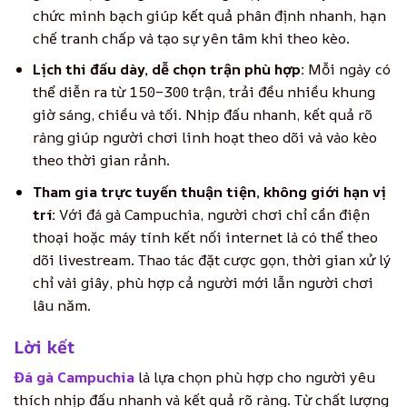
chức minh bạch giúp kết quả phân định nhanh, hạn
chế tranh chấp và tạo sự yên tâm khi theo kèo.
Lịch thi đấu dày, dễ chọn trận phù hợp:
Mỗi ngày có
thể diễn ra từ 150–300 trận, trải đều nhiều khung
giờ sáng, chiều và tối. Nhịp đấu nhanh, kết quả rõ
ràng giúp người chơi linh hoạt theo dõi và vào kèo
theo thời gian rảnh.
Tham gia trực tuyến thuận tiện, không giới hạn vị
trí:
Với đá gà Campuchia, người chơi chỉ cần điện
thoại hoặc máy tính kết nối internet là có thể theo
dõi livestream. Thao tác đặt cược gọn, thời gian xử lý
chỉ vài giây, phù hợp cả người mới lẫn người chơi
lâu năm.
Lời kết
Đá gà Campuchia
là lựa chọn phù hợp cho người yêu
thích nhịp đấu nhanh và kết quả rõ ràng. Từ chất lượng