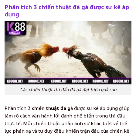
Phân tích 3 chiến thuật đá gà được sư kê áp
dụng
Các chiến thuật thi đấu đá gà đạt hiệu quả cao
Phân tích 3
chiến thuật đá g
à được sư kê áp dụng giúp
làm rõ cách vận hành lối đánh phổ biến trong thi đấu
thực tế. Mỗi chiến thuật phản ánh sự khác biệt về thể
lực phản xạ và tư duy điều khiển trận đấu của chiến kê.