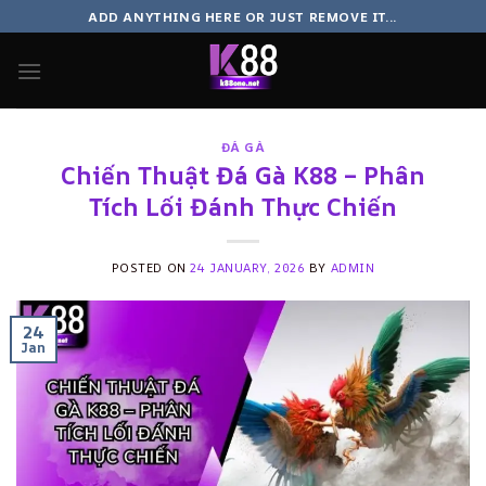
Skip
ADD ANYTHING HERE OR JUST REMOVE IT...
to
content
ĐÁ GÀ
Chiến Thuật Đá Gà K88 – Phân
Tích Lối Đánh Thực Chiến
POSTED ON
24 JANUARY, 2026
BY
ADMIN
24
Jan