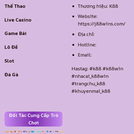
Thể Thao
Thương hiệu: K88
Website:
Live Casino
https://j88wins.com/
Game Bài
Địa chỉ:
Hotline:
Lô Đề
Email:
Slot
Hastag: #k88 #k88win
Đá Gà
#nhacai_k88win
#trangchu_k88
#khuyenmai_k88
Đối Tác Cung Cấp Trò
Chơi