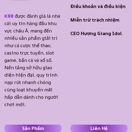
Điều khoản và điều kiện
K88
được đánh giá là nhà
Miễn trừ trách nhiệm
cái uy tín hàng đầu khu
vực châu Á, mang đến
CEO Hương Giang Idol
nhiều sản phẩm giải trí
như cá cược thể thao,
casino trực tuyến, slot
game, bắn cá và xổ số.
Nền tảng sở hữu giao
diện hiện đại, quy trình
nạp rút nhanh chóng
cùng loạt khuyến mãi
hấp dẫn dành cho người
chơi mới.
Sản Phẩm
Liên Hệ