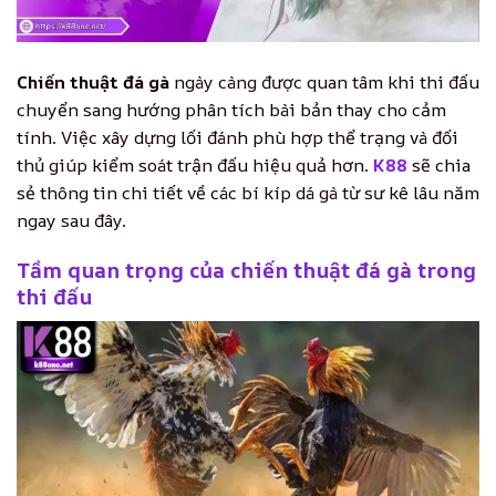
Chiến thuật đá gà
ngày càng được quan tâm khi thi đấu
chuyển sang hướng phân tích bài bản thay cho cảm
tính. Việc xây dựng lối đánh phù hợp thể trạng và đối
thủ giúp kiểm soát trận đấu hiệu quả hơn.
K88
sẽ chia
sẻ thông tin chi tiết về các bí kíp dá gà từ sư kê lâu năm
ngay sau đây.
Tầm quan trọng của chiến thuật đá gà trong
thi đấu