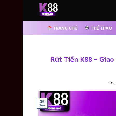
Skip
to
content
TRANG CHỦ
THỂ THAO
Rút Tiền K88 – Giao
POST
05
Jan