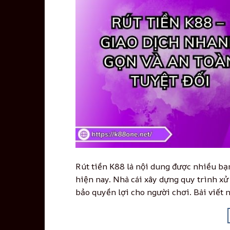
Rút tiền K88 là nội dung được nhiều bạn
hiện nay. Nhà cái xây dựng quy trình xử
bảo quyền lợi cho người chơi. Bài viết n