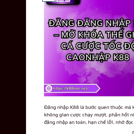
Đăng nhập K88 là bước quen thuộc mà kh
không gian cược chạy mượt, phản hồi n
đăng nhập an toàn, hạn chế lỗi, nhớ đọc 