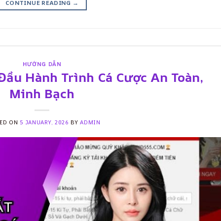
CONTINUE READING
→
HƯỚNG DẪN
Đầu Hành Trình Cá Cược An Toàn,
Minh Bạch
ED ON
5 JANUARY, 2026
BY
ADMIN