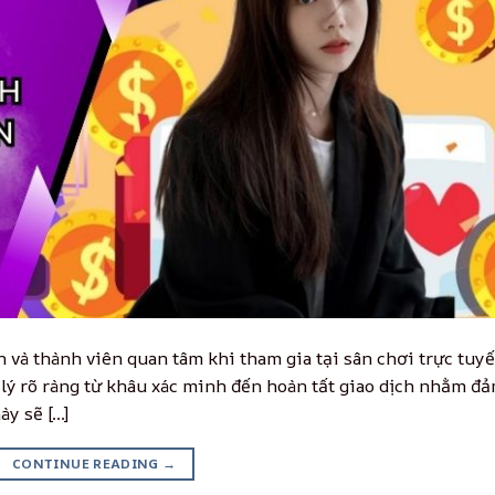
 và thành viên quan tâm khi tham gia tại sân chơi trực tuy
 lý rõ ràng từ khâu xác minh đến hoàn tất giao dịch nhằm đ
ày sẽ […]
CONTINUE READING
→